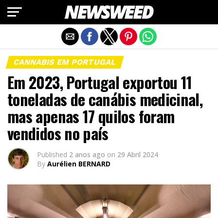
Exit mobile version
CANNABIS EM PORTUGAL
Em 2023, Portugal exportou 11
toneladas de canábis medicinal,
mas apenas 17 quilos foram
vendidos no país
Published
2 anos ago
on
29 Abril 2024
By
Aurélien BERNARD