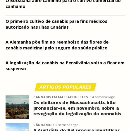
O Botsuana abre caminho para o cultivo comercial do
cânhamo
O primeiro cultivo de canábis para fins médicos
autorizado nas Ilhas Canárias
A Alemanha põe fim ao reembolso das flores de
canábis medicinal pelo seguro de saúde público
A legalização da canábis na Pensilvânia volta a ficar em
suspenso
ARTIGOS POPULARES
CANNABIS EM MASSACHUSETTS
4 semanas ago
Os eleitores de Massachusetts irão
pronunciar-se, em novembro, sobre a
revogação da legalização da cannabis
CÂNHAMO
4 semanas ago
A Austrália do Sul procura identificar