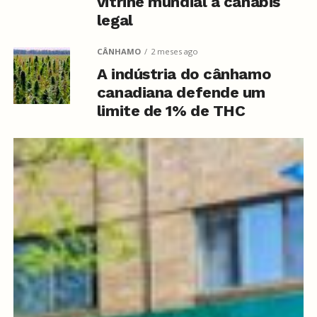
vitrine mundial à canábis
legal
CÂNHAMO
2 meses ago
A indústria do cânhamo
canadiana defende um
limite de 1% de THC