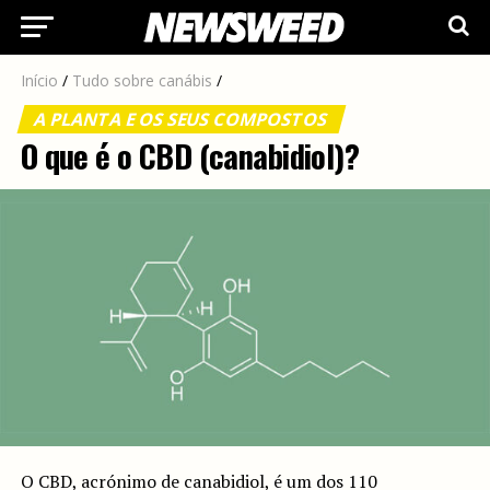
Início
/
Tudo sobre canábis
/
A PLANTA E OS SEUS COMPOSTOS
O que é o CBD (canabidiol)?
O CBD, acrónimo de canabidiol, é um dos 110