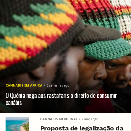
CANNABIS EM ÁFRICA
3 semanas ago
O Quénia nega aos rastafaris o direito de consumir
canábis
CANNABIS MEDICINAL
2 anos ago
Proposta de legalização da