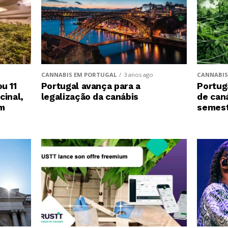
CANNABIS EM PORTUGAL
3 anos ago
CANNABIS
Portugal avança para a
u 11
Portug
legalização da canábis
cinal,
de can
am
semest