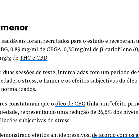
rmenor
s saudáveis foram recrutados para o estudo e receberam
BG, 0,89 mg/ml de CBGA, 0,35 mg/ml de β-cariofileno (0
 mg/g de
THC e CBD
.
 duas sessões de teste, intercaladas com um período d
iedade, o stress, o humor e os efeitos subjectivos do óle
 normalizados.
ores constataram que o
óleo de CBG
tinha um “efeito princ
nsiedade, representando uma redução de 26,5% dos nívei
aliações subjectivas do stress.
demonstrado efeitos antidepressivos,
de acordo com os a