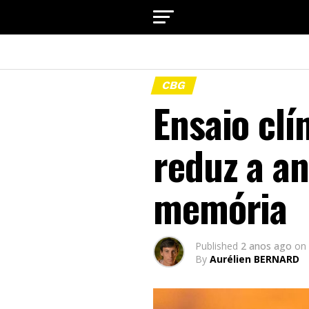
CBG
Ensaio cl
reduz a a
memória
Published
2 anos ago
on
By
Aurélien BERNARD