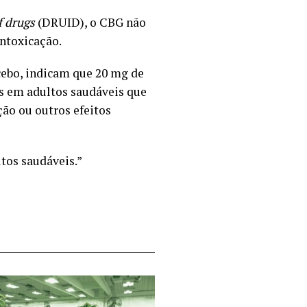
f drugs
(DRUID), o CBG não
intoxicação.
cebo, indicam que 20 mg de
ss em adultos saudáveis que
ão ou outros efeitos
tos saudáveis.”