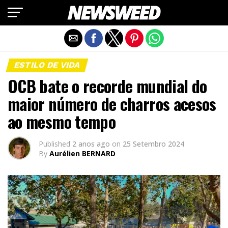
Exit mobile version
ESTILO DE VIDA
OCB bate o recorde mundial do
maior número de charros acesos
ao mesmo tempo
Published
2 anos ago
on
25 Setembro 2024
By
Aurélien BERNARD