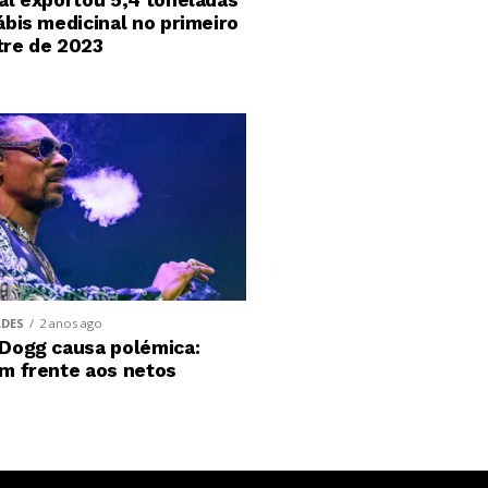
al exportou 5,4 toneladas
ábis medicinal no primeiro
re de 2023
ADES
2 anos ago
Dogg causa polémica:
m frente aos netos