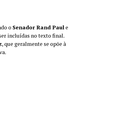
ndo o
Senador Rand Paul
e
er incluídas no texto final.
z
, que geralmente se opõe à
va.