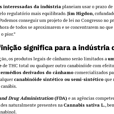
s interessadas da indústria
planeiam usar o prazo d
lo regulatório mais equilibrado.
Jim Higdon
, cofundad
“Podemos conseguir um projeto de lei no Congresso no p
 é hora de todos se aproximarem e se concentrarem no qu
o pior.”
inição significa para a indústri
ção, os produtos legais de cânhamo serão limitados a
um
e
de THC total ou qualquer outro canabinóide com efeito
termédios derivados do cânhamo
comercializados par
ualquer
canabinóide sintético ou semi-sintético
que 
 canábis.
and Drug Administration
(FDA)
e as agências compete
ides naturalmente presentes na
Cannabis sativa L.
, be
nabinol.