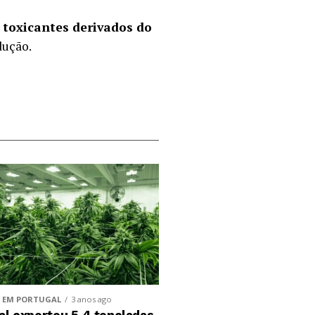
s
toxicantes derivados do
dução.
 EM PORTUGAL
3 anos ago