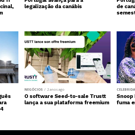
u 11
Portug
legalização da canábis
cinal,
de can
am
semest
NEGÓCIOS
2 anos ago
CELEBRID
O software Seed-to-sale Trustt
uguês
Snoop 
lança a sua plataforma freemium
ara
fuma e
24