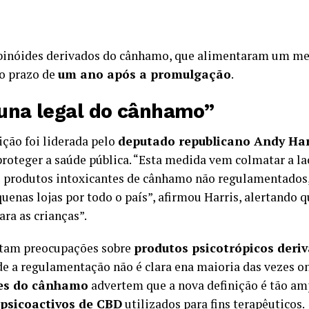
inóides derivados do cânhamo, que alimentaram um me
no prazo de
um ano após a promulgação
.
una legal do cânhamo”
ição foi liderada pelo
deputado republicano Andy Har
proteger a saúde pública. “Esta medida vem colmatar a l
e produtos intoxicantes de cânhamo não regulamentados,
uenas lojas por todo o país”, afirmou Harris, alertando 
ara as crianças”.
citam preocupações sobre
produtos psicotrópicos der
 a regulamentação não é clara ena maioria das vezes ond
es do cânhamo
advertem que a nova definição é tão amp
psicoactivos de CBD
utilizados para fins terapêuticos.