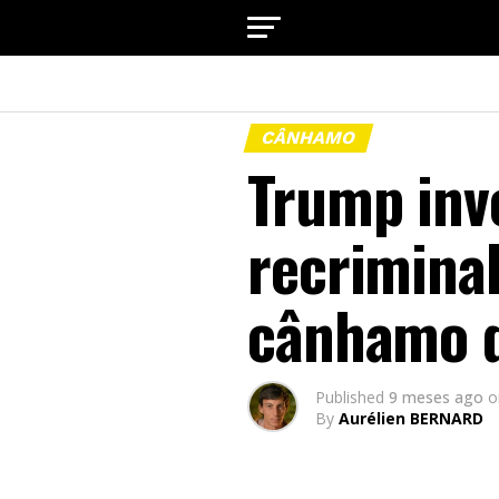
CÂNHAMO
Trump inve
recriminal
cânhamo 
Published
9 meses ago
o
By
Aurélien BERNARD