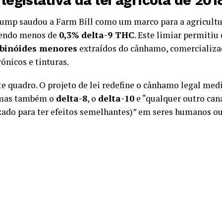
legislativa da lei agrícola de 201
ump saudou a Farm Bill como um marco para a agricultu
tendo menos de
0,3% delta-9 THC
. Este limiar permitiu
binóides menores
extraídos do cânhamo, comercializa
ónicos e tinturas.
te quadro. O projeto de lei redefine o cânhamo legal me
, mas também o
delta-8
, o
delta-10
e “qualquer outro can
ado para ter efeitos semelhantes)” em seres humanos ou