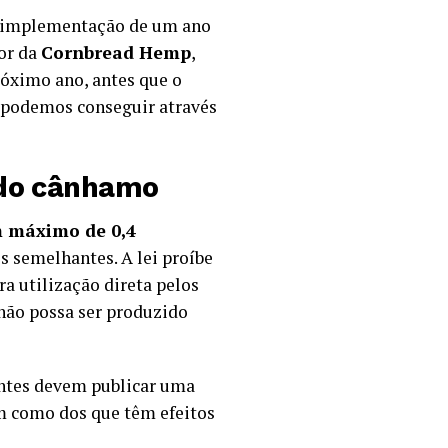
e implementação de um ano
or da
Cornbread Hemp
,
róximo ano, antes que o
e podemos conseguir através
a do cânhamo
 máximo de 0,4
s semelhantes. A lei proíbe
a utilização direta pelos
não possa ser produzido
ntes devem publicar uma
m como dos que têm efeitos