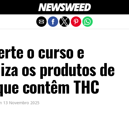
Exit mobile version
rte o curso e
iza os produtos de
que contêm THC
n
13 Novembro 2025