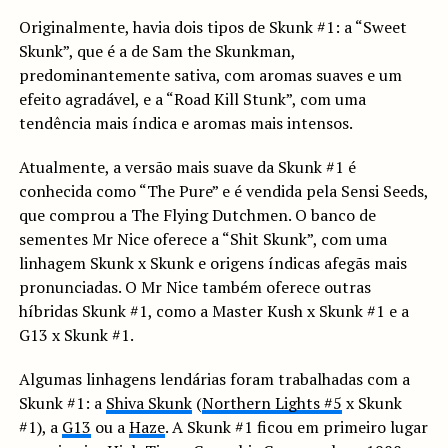
Originalmente, havia dois tipos de Skunk #1: a “Sweet
Skunk”, que é a de Sam the Skunkman,
predominantemente sativa, com aromas suaves e um
efeito agradável, e a “Road Kill Stunk”, com uma
tendência mais índica e aromas mais intensos.
Atualmente, a versão mais suave da Skunk #1 é
conhecida como “The Pure” e é vendida pela Sensi Seeds,
que comprou a The Flying Dutchmen. O banco de
sementes Mr Nice oferece a “Shit Skunk”, com uma
linhagem Skunk x Skunk e origens índicas afegãs mais
pronunciadas. O Mr Nice também oferece outras
híbridas Skunk #1, como a Master Kush x Skunk #1 e a
G13 x Skunk #1.
Algumas linhagens lendárias foram trabalhadas com a
Skunk #1: a
Shiva Skunk
(
Northern Lights #5
x Skunk
#1), a
G13
ou a
Haze
. A Skunk #1 ficou em primeiro lugar