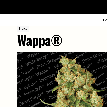
EX
Indica
Wappa®