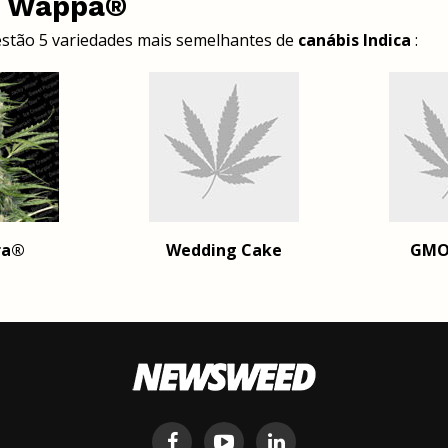
a Wappa®
estão 5 variedades mais semelhantes de
canábis Indica
:
ra®
Wedding Cake
GMO