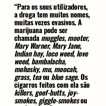
“Para os seus utilizadores,
a droga tem muitos nomes,
muitas vezes evasivos. A
marijuana pode ser
chamada
muggles, mooter,
Mary Warner, Mary Jane,
Indian hay, loco weed, love
weed, bambalacha,
mohasky, mu, moocah,
grass, tea
ou
blue sage
. Os
cigarros feitos com ela são
killers, goof-butts, joy-
smokes, giggle-smokes
ou