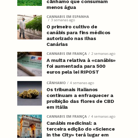
cânhamo que consumam
menos água
CANNABIS EM ESPANHA
3 semanas ago
O primeiro cultivo de
canábis para fins médicos
autorizado nas Ilhas
Canárias
CANNABIS EM FRANÇA
2 semanas ago
A multa relativa à «canábis»
foi aumentada para 500
euros pela lei RIPOST
CÂNHAMO
4 semanas ago
Os tribunais italianos
continuam a enfraquecer a
proibição das flores de CBD
em Itália
CANNABIS EM FRANÇA
4 semanas ago
Canábis medicinal: a
terceira edição do «Science
in the City» terá lugar em