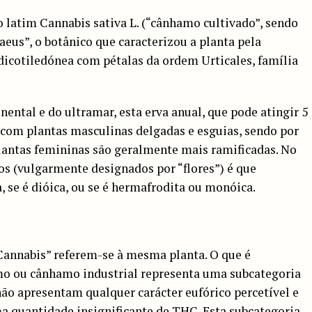
 latim Cannabis sativa L. (“cânhamo cultivado”, sendo
aeus”, o botânico que caracterizou a planta pela
 dicotiledónea com pétalas da ordem Urticales, família
ental e do ultramar, esta erva anual, que pode atingir 5
, com plantas masculinas delgadas e esguias, sendo por
lantas femininas são geralmente mais ramificadas. No
s (vulgarmente designados por “flores”) é que
 se é dióica, ou se é hermafrodita ou monóica.
annabis” referem-se à mesma planta. O que é
 ou cânhamo industrial representa uma subcategoria
não apresentam qualquer carácter eufórico percetível e
ma quantidade insignificante de THC. Esta subcategoria