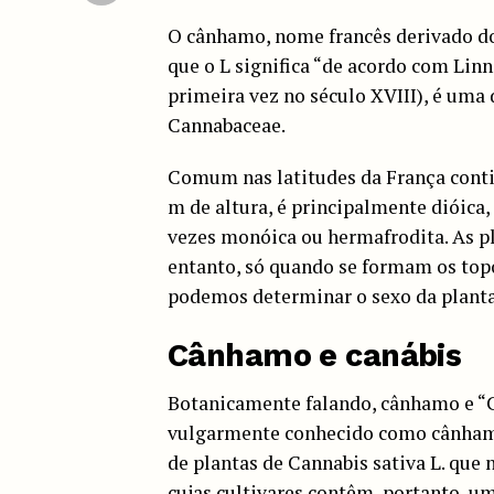
O cânhamo, nome francês derivado do
que o L significa “de acordo com Linn
primeira vez no século XVIII), é uma
Cannabaceae.
Comum nas latitudes da França contin
m de altura, é principalmente dióica
vezes monóica ou hermafrodita. As p
entanto, só quando se formam os topo
podemos determinar o sexo da planta,
Cânhamo e canábis
Botanicamente falando, cânhamo e “C
vulgarmente conhecido como cânhamo
de plantas de Cannabis sativa L. que 
cujas cultivares contêm, portanto, u