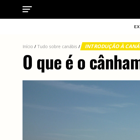
EX
INTRODUÇÃO À CANÁ
Início
/
Tudo sobre canábis
/
O que é o cânham