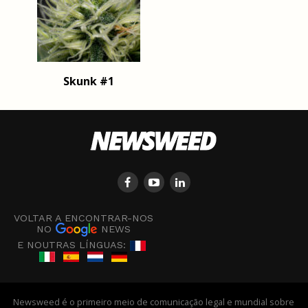
Skunk #1
VOLTAR A ENCONTRAR-NOS
NO
NEWS
E NOUTRAS LÍNGUAS:
Newsweed é o primeiro meio de comunicação legal e mundial sobre