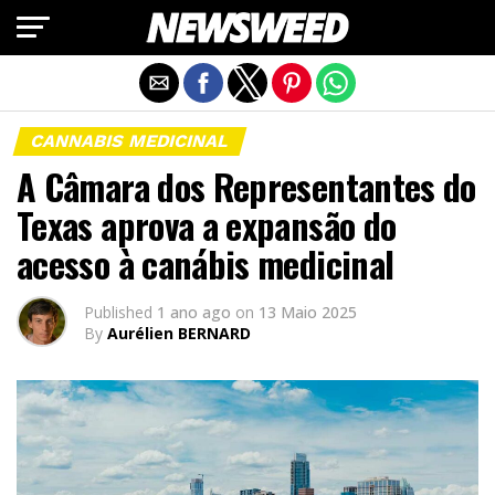
Exit mobile version
CANNABIS MEDICINAL
A Câmara dos Representantes do
Texas aprova a expansão do
acesso à canábis medicinal
Published
1 ano ago
on
13 Maio 2025
By
Aurélien BERNARD