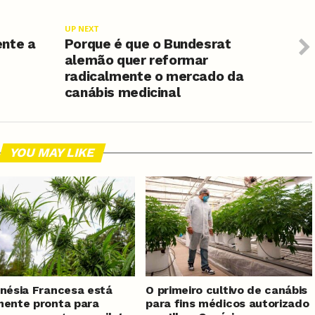
UP NEXT
ente a
Porque é que o Bundesrat
alemão quer reformar
radicalmente o mercado da
canábis medicinal
YOU MAY LIKE
inésia Francesa está
O primeiro cultivo de canábis
mente pronta para
para fins médicos autorizado