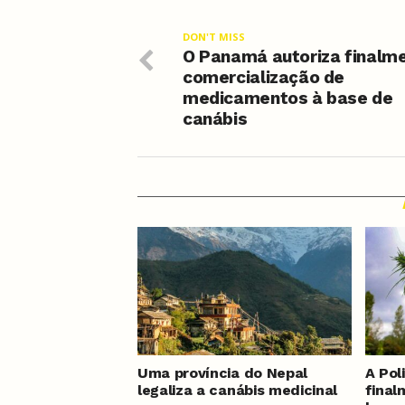
DON'T MISS
O Panamá autoriza finalm
comercialização de
medicamentos à base de
canábis
Uma província do Nepal
A Pol
legaliza a canábis medicinal
final