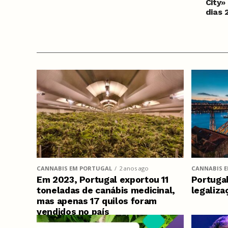
City»
dias 
2026
CANNABIS EM PORTUGAL
2 anos ago
CANNABIS 
Em 2023, Portugal exportou 11
Portugal
toneladas de canábis medicinal,
legaliza
mas apenas 17 quilos foram
vendidos no país