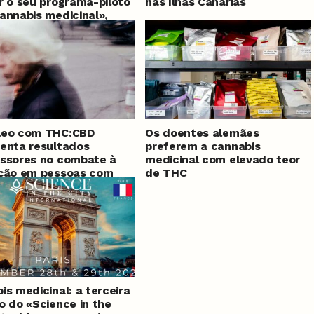
r o seu programa-piloto
nas Ilhas Canárias
annabis medicinal»,
meses de atraso
leo com THC:CBD
Os doentes alemães
enta resultados
preferem a cannabis
ssores no combate à
medicinal com elevado teor
ação em pessoas com
de THC
ncia
is medicinal: a terceira
o do «Science in the