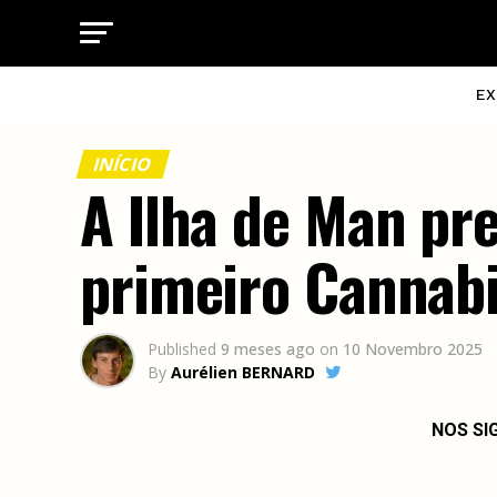
EX
INÍCIO
A Ilha de Man pr
primeiro Cannabi
Published
9 meses ago
on
10 Novembro 2025
By
Aurélien BERNARD
NOS SI