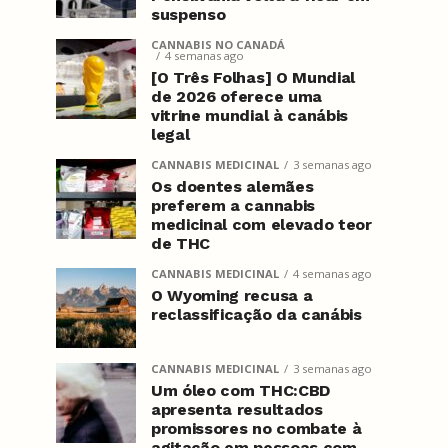
suspenso
CANNABIS NO CANADÁ
4 semanas ago
[O Três Folhas] O Mundial
de 2026 oferece uma
vitrine mundial à canábis
legal
CANNABIS MEDICINAL
3 semanas ago
Os doentes alemães
preferem a cannabis
medicinal com elevado teor
de THC
CANNABIS MEDICINAL
4 semanas ago
O Wyoming recusa a
reclassificação da canábis
CANNABIS MEDICINAL
3 semanas ago
Um óleo com THC:CBD
apresenta resultados
promissores no combate à
agitação em pessoas com