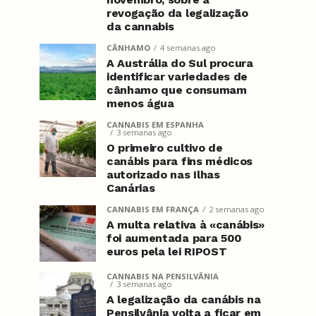
revogação da legalização
da cannabis
CÂNHAMO
4 semanas ago
A Austrália do Sul procura
identificar variedades de
cânhamo que consumam
menos água
CANNABIS EM ESPANHA
3 semanas ago
O primeiro cultivo de
canábis para fins médicos
autorizado nas Ilhas
Canárias
CANNABIS EM FRANÇA
2 semanas ago
A multa relativa à «canábis»
foi aumentada para 500
euros pela lei RIPOST
CANNABIS NA PENSILVÂNIA
3 semanas ago
A legalização da canábis na
Pensilvânia volta a ficar em