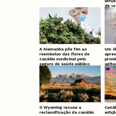
lança
de «c
após 
A Alemanha põe fim ao
Um ó
reembolso das flores de
apres
canábis medicinal pelo
promi
seguro de saúde público
agit
demê
O Wyoming recusa a
Canáb
reclassificação da canábis
ediçã