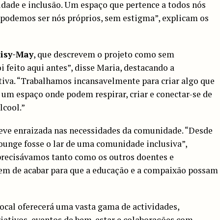
idade e inclusão. Um espaço que pertence a todos nós
podemos ser nós próprios, sem estigma”, explicam os
isy-May
, que descrevem o projeto como sem
oi feito aqui antes”, disse Maria, destacando a
tiva. “Trabalhamos incansavelmente para criar algo que
 um espaço onde podem respirar, criar e conectar-se de
lcool.”
eve enraizada nas necessidades da comunidade. “Desde
ounge fosse o lar de uma comunidade inclusiva”,
 precisávamos tanto como os outros doentes e
tem de acabar para que a educação e a compaixão possam
local oferecerá uma vasta gama de actividades,
riativos, eventos de bem-estar e colaborações com