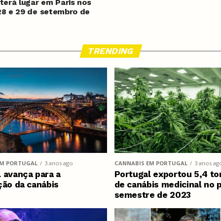
 terá lugar em Paris nos
28 e 29 de setembro de
TRENDING
EM PORTUGAL
3 anos ago
CANNABIS EM PORTUGAL
3 anos ag
 avança para a
Portugal exportou 5,4 to
ção da canábis
de canábis medicinal no 
semestre de 2023