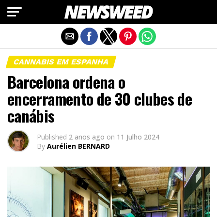
Exit mobile version
CANNABIS EM ESPANHA
Barcelona ordena o
encerramento de 30 clubes de
canábis
Published
2 anos ago
on
11 Julho 2024
By
Aurélien BERNARD