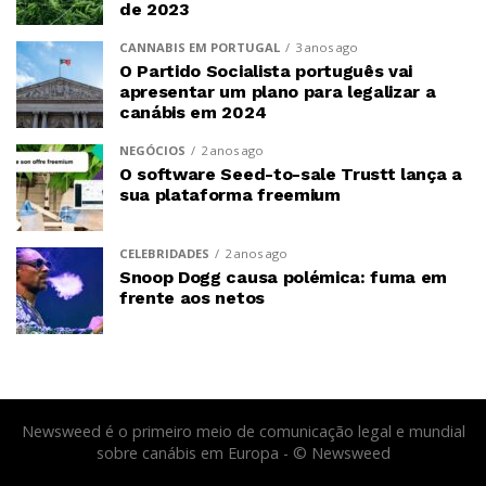
de 2023
CANNABIS EM PORTUGAL
3 anos ago
O Partido Socialista português vai
apresentar um plano para legalizar a
canábis em 2024
NEGÓCIOS
2 anos ago
O software Seed-to-sale Trustt lança a
sua plataforma freemium
CELEBRIDADES
2 anos ago
Snoop Dogg causa polémica: fuma em
frente aos netos
Newsweed é o primeiro meio de comunicação legal e mundial
sobre canábis em Europa - © Newsweed