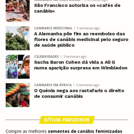
São Francisco autoriza os «cafés de
canábis»
CANNABIS MEDICINAL
3 semanas ago
A Alemanha põe fim ao reembolso das
flores de canábis medicinal pelo seguro
de saúde público
CELEBRIDADES
3 semanas ago
Sacha Baron Cohen dá vida a Ali G
numa aparição surpresa em Wimbledon
CANNABIS EM ÁFRICA
3 semanas ago
O Quénia nega aos rastafaris o direito
de consumir canábis
SÍTIOS PARCEIROS
Compre as melhores
sementes de canábis feminizadas