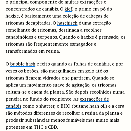
o principal componente de muitas extracções e
concentrados de canábis. O
kief
, o primo em pó do
haxixe, é basicamente uma coleção de cabeças de
tricomas decapitadas. O
haschisch
é uma extração
semelhante de tricomas, destinada a recolher
canabinóides e terpenos. Quando o haxixe é prensado, os
tricomas são frequentemente esmagados e
transformados em resina.
O
bubble hash
é feito quando as folhas de canábis, e por
vezes os botões, são mergulhados em gelo até os
tricomas ficarem vidrados e se partirem. Quando se
aplica um movimento suave de agitação, os tricomas
soltam-se e caem da planta. São depois recolhidos numa
peneira no fundo do recipiente. As
extracções de
canábis
como o shatter, o BHO (butane hash oil) e a cera
são métodos diferentes de recolher a resina da planta e
produzir substâncias menos fumáveis mas muito mais
potentes em THC e CBD.