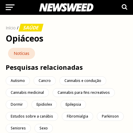
SAÚDE
Início
/
Opiáceos
Notícias
Pesquisas relacionadas
Autismo
Cancro
Cannabis e condução
Cannabis medicinal
Cannabis para fins recreativos
Dormir
Epidiolex
Epilepsia
Estudos sobre a canábis
Fibromialgia
Parkinson
Seniores
Sexo