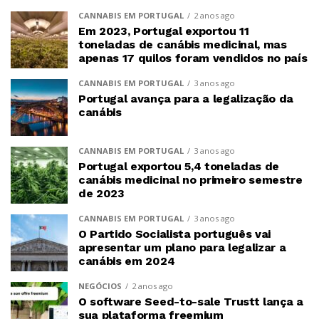
CANNABIS EM PORTUGAL
2 anos ago
Em 2023, Portugal exportou 11
toneladas de canábis medicinal, mas
apenas 17 quilos foram vendidos no país
CANNABIS EM PORTUGAL
3 anos ago
Portugal avança para a legalização da
canábis
CANNABIS EM PORTUGAL
3 anos ago
Portugal exportou 5,4 toneladas de
canábis medicinal no primeiro semestre
de 2023
CANNABIS EM PORTUGAL
3 anos ago
O Partido Socialista português vai
apresentar um plano para legalizar a
canábis em 2024
NEGÓCIOS
2 anos ago
O software Seed-to-sale Trustt lança a
sua plataforma freemium