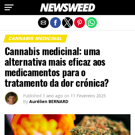
Exit mobile version
CANNABIS MEDICINAL
Cannabis medicinal: uma
alternativa mais eficaz aos
medicamentos para o
tratamento da dor crónica?
Published
1 ano ago
on
11 Fevereiro 2025
By
Aurélien BERNARD