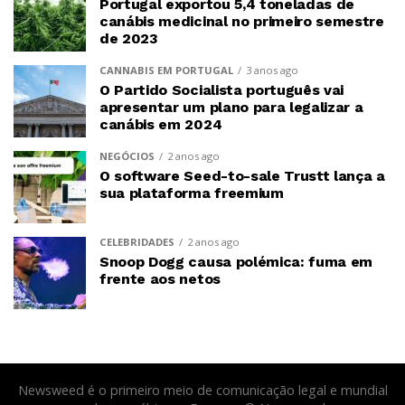
Portugal exportou 5,4 toneladas de
canábis medicinal no primeiro semestre
de 2023
CANNABIS EM PORTUGAL
3 anos ago
O Partido Socialista português vai
apresentar um plano para legalizar a
canábis em 2024
NEGÓCIOS
2 anos ago
O software Seed-to-sale Trustt lança a
sua plataforma freemium
CELEBRIDADES
2 anos ago
Snoop Dogg causa polémica: fuma em
frente aos netos
Newsweed é o primeiro meio de comunicação legal e mundial