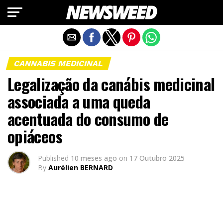
Exit mobile version
CANNABIS MEDICINAL
Legalização da canábis medicinal
associada a uma queda
acentuada do consumo de
opiáceos
Published
10 meses ago
on
17 Outubro 2025
By
Aurélien BERNARD