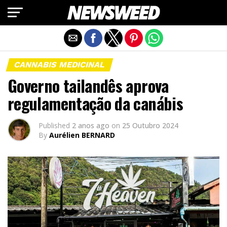
Exit mobile version
CANNABIS MEDICINAL
Governo tailandês aprova
regulamentação da canábis
Published
2 anos ago
on
25 Outubro 2024
By
Aurélien BERNARD