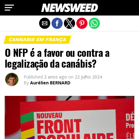
Exit mobile version
CANNABIS EM FRANÇA
O NFP é a favor ou contra a
legalização da canábis?
Published
2 anos ago
on
22 Julho 2024
By
Aurélien BERNARD