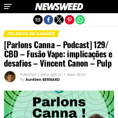
Exit mobile version
FALEMOS DE CANÁBIS
[Parlons Canna – Podcast] 129/
CBD – Fusão Vape: implicações e
desafios – Vincent Canon – Pulp
Published
2 anos ago
on
1 Maio 2024
By
Aurélien BERNARD