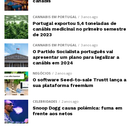
canábis
CANNABIS EM PORTUGAL
3 anos ago
Portugal exportou 5,4 toneladas de
canábis medicinal no primeiro semestre
de 2023
CANNABIS EM PORTUGAL
3 anos ago
O Partido Socialista português vai
apresentar um plano para legalizar a
canábis em 2024
NEGÓCIOS
2 anos ago
O software Seed-to-sale Trustt lança a
sua plataforma freemium
CELEBRIDADES
2 anos ago
Snoop Dogg causa polémica: fuma em
frente aos netos