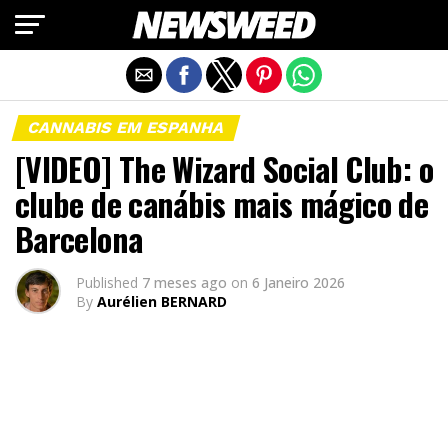
Exit mobile version
CANNABIS EM ESPANHA
[VIDEO] The Wizard Social Club: o
clube de canábis mais mágico de
Barcelona
Published
7 meses ago
on
6 Janeiro 2026
By
Aurélien BERNARD