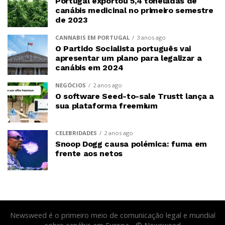
Portugal exportou 5,4 toneladas de
canábis medicinal no primeiro semestre
de 2023
CANNABIS EM PORTUGAL
3 anos ago
O Partido Socialista português vai
apresentar um plano para legalizar a
canábis em 2024
NEGÓCIOS
2 anos ago
O software Seed-to-sale Trustt lança a
sua plataforma freemium
CELEBRIDADES
2 anos ago
Snoop Dogg causa polémica: fuma em
frente aos netos
Newsweed é o primeiro meio de comunicação legal e mundial