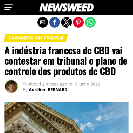
Exit mobile version
CANNABIS EM FRANÇA
A indústria francesa de CBD vai
contestar em tribunal o plano de
controlo dos produtos de CBD
Published
2 meses ago
on
2 Junho 2026
By
Aurélien BERNARD