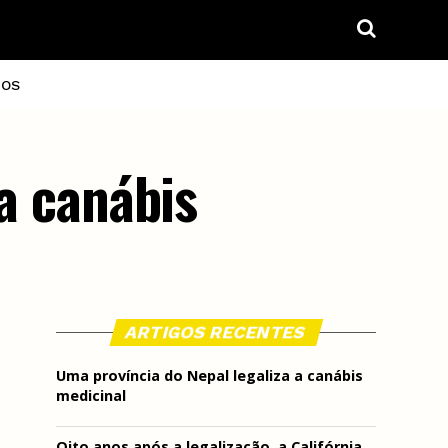
IOS
 a canábis
ARTIGOS RECENTES
Uma província do Nepal legaliza a canábis
medicinal
Oito anos após a legalização, a Califórnia