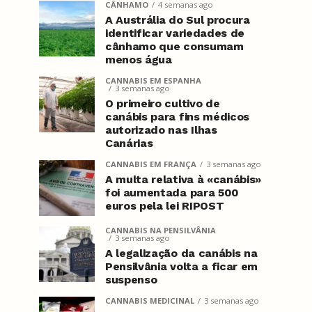
CÂNHAMO
4 semanas ago
A Austrália do Sul procura
identificar variedades de
cânhamo que consumam
menos água
CANNABIS EM ESPANHA
3 semanas ago
O primeiro cultivo de
canábis para fins médicos
autorizado nas Ilhas
Canárias
CANNABIS EM FRANÇA
3 semanas ago
A multa relativa à «canábis»
foi aumentada para 500
euros pela lei RIPOST
CANNABIS NA PENSILVÂNIA
3 semanas ago
A legalização da canábis na
Pensilvânia volta a ficar em
suspenso
CANNABIS MEDICINAL
3 semanas ago