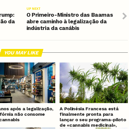
UP NEXT
Trump:
O Primeiro-Ministro das Baamas
ção da
abre caminho à legalização da
indústria da canábis
YOU MAY LIKE
anos após a legalização,
A Polinésia Francesa está
ifórnia não consome
finalmente pronta para
cannabis
lançar o seu programa-piloto
de «cannabis medicinal»,