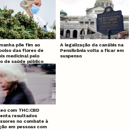
após meses de atraso
manha põe fim ao
A legalização da canábis na
olso das flores de
Pensilvânia volta a ficar em
is medicinal pelo
suspenso
o de saúde público
leo com THC:CBD
enta resultados
ssores no combate à
ação em pessoas com