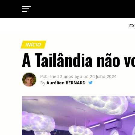
EX
INÍCIO
A Tailândia não v
Published
2 anos ago
on
24 Julho 2024
By
Aurélien BERNARD