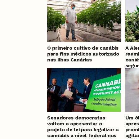
O primeiro cultivo de canábis
A Ale
para fins médicos autorizado
reemb
nas Ilhas Canárias
canáb
segur
Senadores democratas
Um ó
voltam a apresentar o
apres
projeto de lei para legalizar a
promi
cannabis a nível federal nos
agit