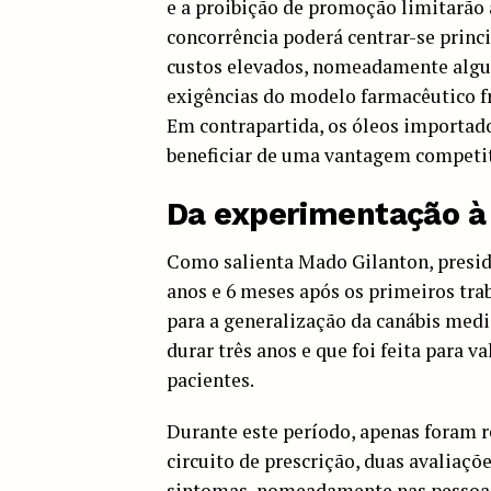
e a proibição de promoção limitarão 
concorrência poderá centrar-se prin
custos elevados, nomeadamente algu
exigências do modelo farmacêutico fr
Em contrapartida, os óleos importad
beneficiar de uma vantagem competit
Da experimentação à 
Como salienta Mado Gilanton, presid
anos e 6 meses após os primeiros tr
para a generalização da canábis medic
durar três anos e que foi feita para v
pacientes.
Durante este período, apenas foram r
circuito de prescrição, duas avaliaçõ
sintomas, nomeadamente nas pessoas 