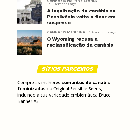
CANNABIS NA PENSILVÂNIA
3 semanas ago
A legalização da canábis na
Pensilvânia volta a ficar em
suspenso
CANNABIS MEDICINAL
4 semanas ago
O Wyoming recusa a
reclassificação da canábis
SÍTIOS PARCEIROS
Compre as melhores
sementes de canábis
feminizadas
da Original Sensible Seeds,
incluindo a sua variedade emblemática Bruce
Banner #3.