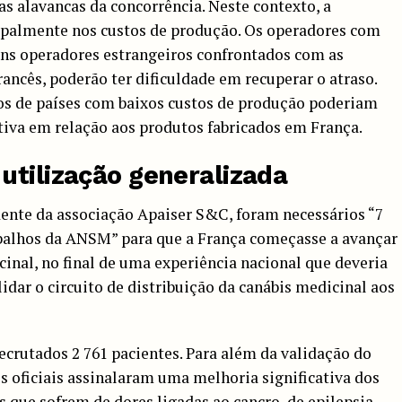
as alavancas da concorrência. Neste contexto, a
cipalmente nos custos de produção. Os operadores com
ns operadores estrangeiros confrontados com as
ancês, poderão ter dificuldade em recuperar o atraso.
os de países com baixos custos de produção poderiam
iva em relação aos produtos fabricados em França.
utilização generalizada
ente da associação Apaiser S&C, foram necessários “7
abalhos da ANSM” para que a França começasse a avançar
inal, no final de uma experiência nacional que deveria
alidar o circuito de distribuição da canábis medicinal aos
ecrutados 2 761 pacientes. Para além da validação do
es oficiais assinalaram uma melhoria significativa dos
que sofrem de dores ligadas ao cancro, de epilepsia