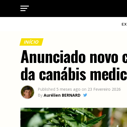
EX
INÍCIO
Anunciado novo c
da canábis medic
Published
5 meses ago
on
23 Fevereiro 2026
By
Aurélien BERNARD