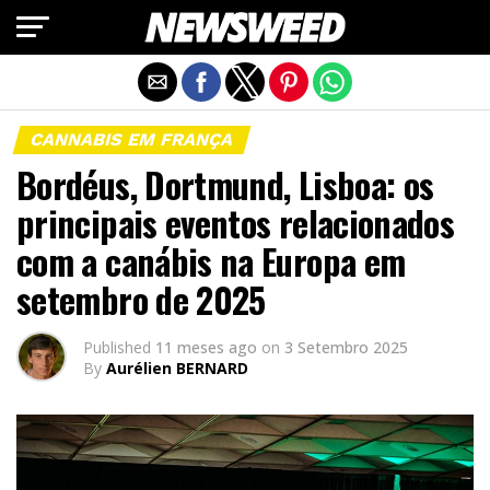
Exit mobile version
CANNABIS EM FRANÇA
Bordéus, Dortmund, Lisboa: os
principais eventos relacionados
com a canábis na Europa em
setembro de 2025
Published
11 meses ago
on
3 Setembro 2025
By
Aurélien BERNARD