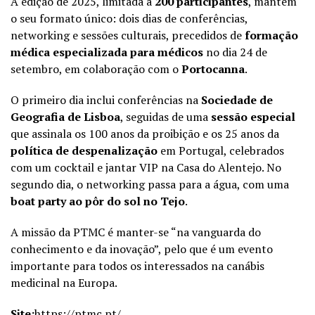
A edição de 2025, limitada a
200 participantes
, mantém
o seu formato único: dois dias de conferências,
networking e sessões culturais, precedidos de
formação
médica especializada para médicos
no dia 24 de
setembro, em colaboração com o
Portocanna
.
O primeiro dia inclui conferências na
Sociedade de
Geografia de Lisboa
, seguidas de uma
sessão especial
que assinala os 100 anos da proibição e os 25 anos da
política de despenalização
em Portugal, celebrados
com um cocktail e jantar VIP na Casa do Alentejo. No
segundo dia, o networking passa para a água, com uma
boat party ao pôr do sol no Tejo
.
A missão da PTMC é manter-se “na vanguarda do
conhecimento e da inovação”, pelo que é um evento
importante para todos os interessados na canábis
medicinal na Europa.
Site:
https://ptmc.pt/