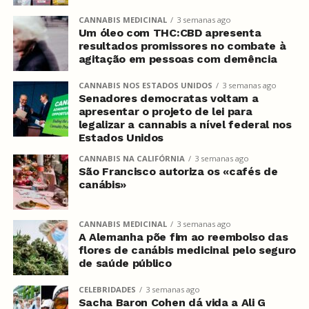
CANNABIS MEDICINAL
3 semanas ago
Um óleo com THC:CBD apresenta
resultados promissores no combate à
agitação em pessoas com demência
CANNABIS NOS ESTADOS UNIDOS
3 semanas ago
Senadores democratas voltam a
apresentar o projeto de lei para
legalizar a cannabis a nível federal nos
Estados Unidos
CANNABIS NA CALIFÓRNIA
3 semanas ago
São Francisco autoriza os «cafés de
canábis»
CANNABIS MEDICINAL
3 semanas ago
A Alemanha põe fim ao reembolso das
flores de canábis medicinal pelo seguro
de saúde público
CELEBRIDADES
3 semanas ago
Sacha Baron Cohen dá vida a Ali G