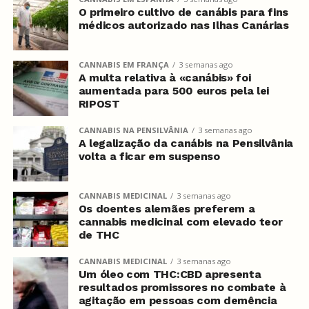
O primeiro cultivo de canábis para fins
médicos autorizado nas Ilhas Canárias
CANNABIS EM FRANÇA
3 semanas ago
A multa relativa à «canábis» foi
aumentada para 500 euros pela lei
RIPOST
CANNABIS NA PENSILVÂNIA
3 semanas ago
A legalização da canábis na Pensilvânia
volta a ficar em suspenso
CANNABIS MEDICINAL
3 semanas ago
Os doentes alemães preferem a
cannabis medicinal com elevado teor
de THC
CANNABIS MEDICINAL
3 semanas ago
Um óleo com THC:CBD apresenta
resultados promissores no combate à
agitação em pessoas com demência