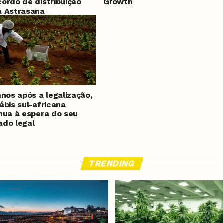
ordo de distribuição
Growth
a Astrasana
anos após a legalização,
ábis sul-africana
nua à espera do seu
do legal
TRENDING