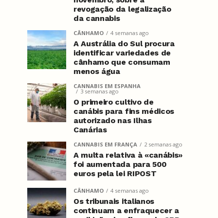
revogação da legalização
da cannabis
CÂNHAMO
4 semanas ago
A Austrália do Sul procura
identificar variedades de
cânhamo que consumam
menos água
CANNABIS EM ESPANHA
3 semanas ago
O primeiro cultivo de
canábis para fins médicos
autorizado nas Ilhas
Canárias
CANNABIS EM FRANÇA
2 semanas ago
A multa relativa à «canábis»
foi aumentada para 500
euros pela lei RIPOST
CÂNHAMO
4 semanas ago
Os tribunais italianos
continuam a enfraquecer a