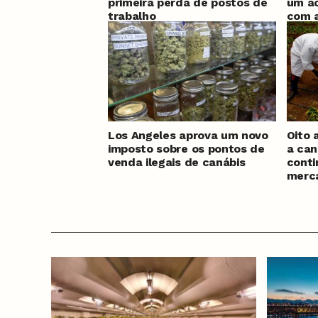
primeira perda de postos de
um ac
trabalho
com 
Los Angeles aprova um novo
Oito 
imposto sobre os pontos de
a can
venda ilegais de canábis
conti
merca