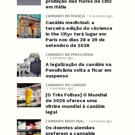
proibição das flores de CBD
em Itália
CANNABIS EM FRANÇA
4 semanas ago
Canábis medicinal: a
terceira edição do «Science
in the City» terá lugar em
Paris nos dias 28 e 29 de
setembro de 2026
CANNABIS NA PENSILVÂNIA
3 semanas ago
A legalização da canábis na
Pensilvânia volta a ficar em
suspenso
CANNABIS NO CANADÁ
4 semanas ago
[O Três Folhas] O Mundial
de 2026 oferece uma
vitrine mundial à canábis
legal
CANNABIS MEDICINAL
3 semanas ago
Os doentes alemães
preferem a cannabis