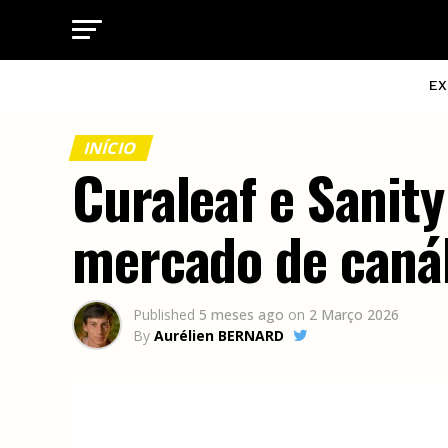
EX
INÍCIO
Curaleaf e Sanit
mercado de canáb
Published
5 meses ago
on
2 Março 2026
By
Aurélien BERNARD