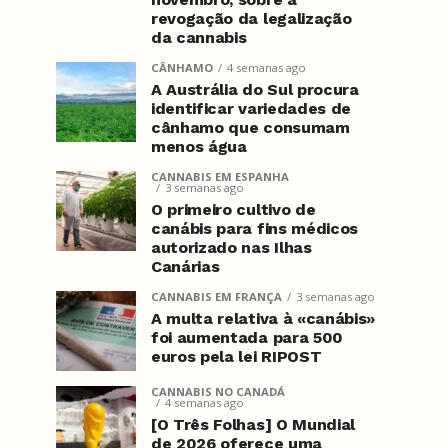
revogação da legalização
da cannabis
CÂNHAMO
4 semanas ago
A Austrália do Sul procura
identificar variedades de
cânhamo que consumam
menos água
CANNABIS EM ESPANHA
3 semanas ago
O primeiro cultivo de
canábis para fins médicos
autorizado nas Ilhas
Canárias
CANNABIS EM FRANÇA
3 semanas ago
A multa relativa à «canábis»
foi aumentada para 500
euros pela lei RIPOST
CANNABIS NO CANADÁ
4 semanas ago
[O Três Folhas] O Mundial
de 2026 oferece uma