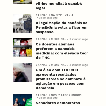
vitrine mundial à canábis
legal
CANNABIS NA PENSILVÂNIA
3 semanas ago
A legalização da canábis na
Pensilvânia volta a ficar em
suspenso
CANNABIS MEDICINAL
3 semanas ago
Os doentes alemães
preferem a cannabis
medicinal com elevado teor
de THC
CANNABIS MEDICINAL
3 semanas ago
Um óleo com THC:CBD
apresenta resultados
promissores no combate à
agitação em pessoas com
demência
CANNABIS NOS ESTADOS UNIDOS
3 semanas ago
Senadores democratas