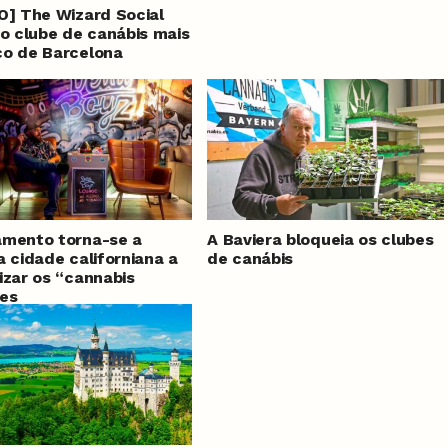
O] The Wizard Social
 o clube de canábis mais
o de Barcelona
amento torna-se a
A Baviera bloqueia os clubes
a cidade californiana a
de canábis
izar os “cannabis
es