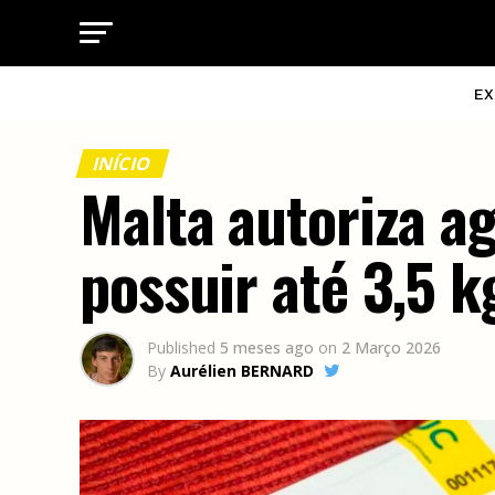
EX
INÍCIO
Malta autoriza ag
possuir até 3,5 k
Published
5 meses ago
on
2 Março 2026
By
Aurélien BERNARD