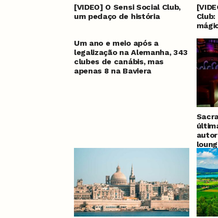
[VIDEO] O Sensi Social Club,
[VIDE
um pedaço de história
Club:
mágic
Um ano e meio após a
legalização na Alemanha, 343
clubes de canábis, mas
apenas 8 na Baviera
Sacr
últim
autor
loung