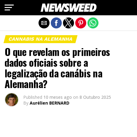
Exit mobile version
CANNABIS NA ALEMANHA
O que revelam os primeiros
dados oficiais sobre a
legalização da canábis na
Alemanha?
Published
10 meses ago
on
8 Outubro 2025
By
Aurélien BERNARD