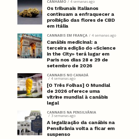
CÂNHAMO
4 semanas ago
Os tribunais italianos
continuam a enfraquecer a
proibição das flores de CBD
em Itália
CANNABIS EM FRANÇA
4 semanas ago
Canábis medicinal: a
terceira edição do «Science
in the City» terá lugar em
Paris nos dias 28 e 29 de
setembro de 2026
CANNABIS NO CANADÁ
4 semanas ago
[O Três Folhas] O Mundial
de 2026 oferece uma
vitrine mundial à canábis
legal
CANNABIS NA PENSILVÂNIA
3 semanas ago
A legalização da canábis na
Pensilvânia volta a ficar em
suspenso