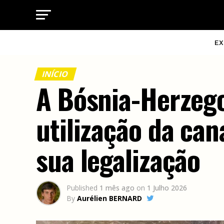
EX
INÍCIO
A Bósnia-Herzego
utilização da can
sua legalização
Published
1 mês ago
on
1 Julho 2026
By
Aurélien BERNARD