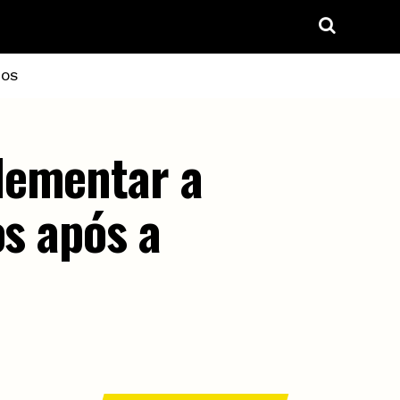
IOS
lementar a
os após a