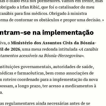
mas o diabo está nos pormenores. Vamos em frente, mas
brigado a Irfan Ribić, que foi o catalisador do meu
canábis para fins médicos. Obrigado à ministra
rma de contornar os obstáculos e propor uma decisão. »
entram-se na implementação
iva, o
Ministério dos Assuntos Civis da Bósnia-
il de 2026
, uma mesa redonda intitulada
«A canábis
atamentos acessíveis na Bósnia-Herzegovina»
.
nstituições governamentais, autoridades de saúde,
médicas e farmacêuticas, bem como associações de
 um roteiro coordenado para a implementação da nova
 possam, a longo prazo, ter acesso a medicamentos à
a.
as regulamentares ainda necessárias antes de se