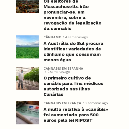
Os eleitores de
Massachusetts irão
pronunciar-se, em
novembro, sobre a
revogação da legalização
da cannabis
CÂNHAMO
4 semanas ago
A Austrália do Sul procura
identificar variedades de
cânhamo que consumam
menos água
CANNABIS EM ESPANHA
2 semanas ago
O primeiro cultivo de
canábis para fins médicos
autorizado nas Ilhas
Canárias
CANNABIS EM FRANÇA
2 semanas ago
A multa relativa à «canábis»
foi aumentada para 500
euros pela lei RIPOST