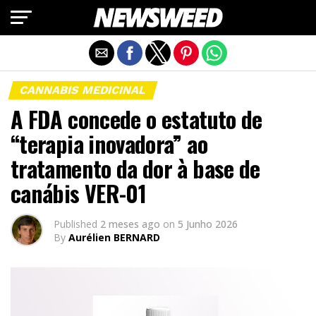
Exit mobile version
CANNABIS MEDICINAL
A FDA concede o estatuto de
“terapia inovadora” ao
tratamento da dor à base de
canábis VER-01
Published
2 meses ago
on
5 Junho 2026
By
Aurélien BERNARD