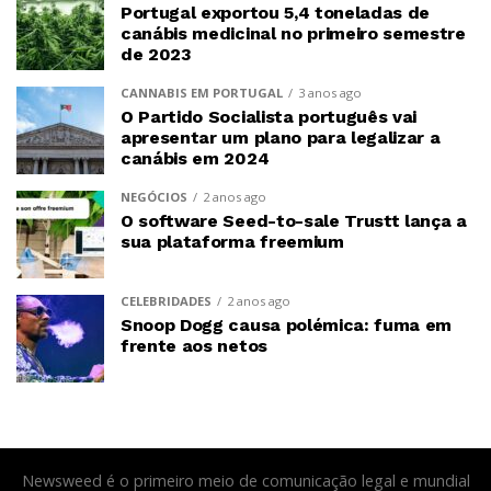
Portugal exportou 5,4 toneladas de
canábis medicinal no primeiro semestre
de 2023
CANNABIS EM PORTUGAL
3 anos ago
O Partido Socialista português vai
apresentar um plano para legalizar a
canábis em 2024
NEGÓCIOS
2 anos ago
O software Seed-to-sale Trustt lança a
sua plataforma freemium
CELEBRIDADES
2 anos ago
Snoop Dogg causa polémica: fuma em
frente aos netos
Newsweed é o primeiro meio de comunicação legal e mundial