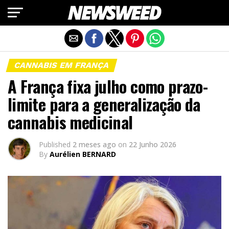
Exit mobile version
CANNABIS EM FRANÇA
A França fixa julho como prazo-
limite para a generalização da
cannabis medicinal
Published
2 meses ago
on
22 Junho 2026
By
Aurélien BERNARD