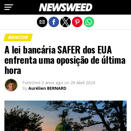
Exit mobile version
BANCOS
A lei bancária SAFER dos EUA
enfrenta uma oposição de última
hora
Published
2 anos ago
on
29 Abril 2024
By
Aurélien BERNARD