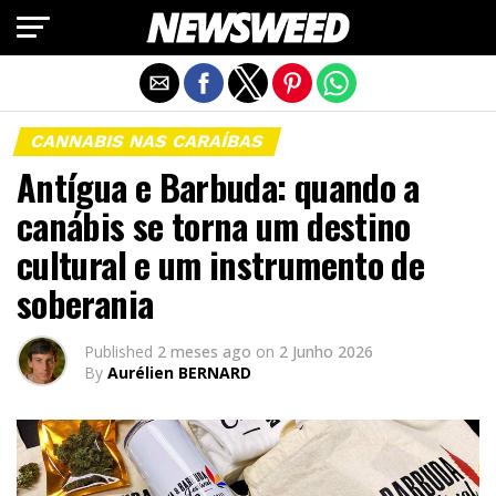
Exit mobile version
CANNABIS NAS CARAÍBAS
Antígua e Barbuda: quando a
canábis se torna um destino
cultural e um instrumento de
soberania
Published
2 meses ago
on
2 Junho 2026
By
Aurélien BERNARD