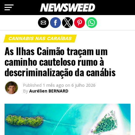
Exit mobile version
CANNABIS NAS CARAÍBAS
As Ilhas Caimão traçam um
caminho cauteloso rumo à
descriminalização da canábis
Published
1 mês ago
on
6 Julho 2026
By
Aurélien BERNARD