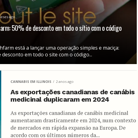
meses ago
farm: 50% de desconto em todo o sítio com o código
hfarm está a lançar uma operação simples e maciça:
 desconto em todo o site com o código...
CANNABIS EM ILLINOIS
2 anos ago
As exportações canadianas de canábis
medicinal duplicaram em 2024
As exportações canadianas de canábis medicinal
aumentaram drasticamente em 2024, num contexto
de mercados em rápida expansão na Europa. De
acordo com os últimos números da...