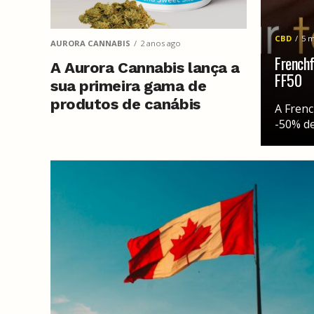
CBD
5 
AURORA CANNABIS
2 anos ago
French
A Aurora Cannabis lança a
FF50
sua primeira gama de
produtos de canábis
A Frenc
medicinal cultivados na
-50% de
Alemanha