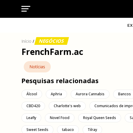
EX
NEGÓCIOS
Início
/
FrenchFarm.ac
Notícias
Pesquisas relacionadas
Álcool
Aphria
Aurora Cannabis
Bancos
CBD420
Charlotte's web
Comunicados de impr
Leafly
Novel Food
Royal Queen Seeds
S
Sweet Seeds
tabaco
Tilray