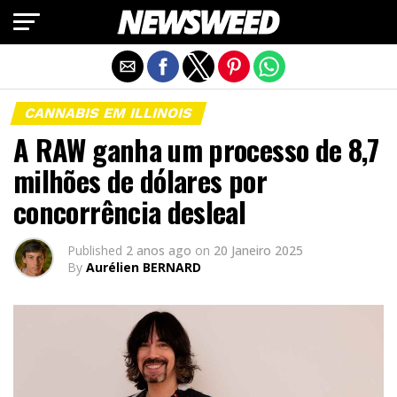
Exit mobile version
CANNABIS EM ILLINOIS
A RAW ganha um processo de 8,7
milhões de dólares por
concorrência desleal
Published
2 anos ago
on
20 Janeiro 2025
By
Aurélien BERNARD