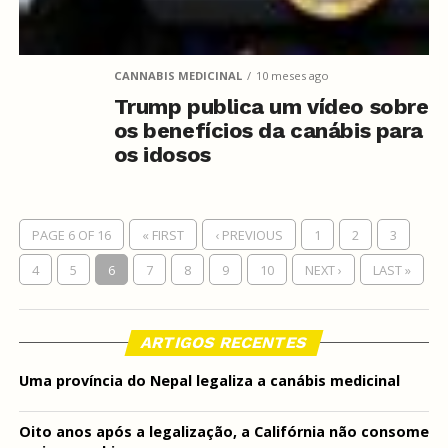
CANNABIS MEDICINAL
10 meses ago
Trump publica um vídeo sobre
os benefícios da canábis para
os idosos
PAGE 6 OF 16
« FIRST
‹ PREVIOUS
1
2
3
4
5
6
7
8
9
10
NEXT ›
LAST »
ARTIGOS RECENTES
Uma província do Nepal legaliza a canábis medicinal
Oito anos após a legalização, a Califórnia não consome