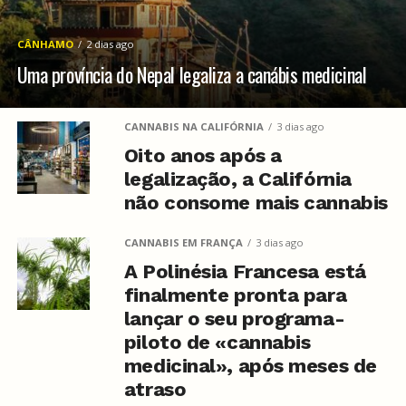
CÂNHAMO
2 dias ago
Uma província do Nepal legaliza a canábis medicinal
CANNABIS NA CALIFÓRNIA
3 dias ago
Oito anos após a
legalização, a Califórnia
não consome mais cannabis
CANNABIS EM FRANÇA
3 dias ago
A Polinésia Francesa está
finalmente pronta para
lançar o seu programa-
piloto de «cannabis
medicinal», após meses de
atraso