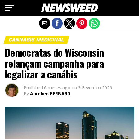
Exit mobile version
CANNABIS MEDICINAL
Democratas do Wisconsin
relançam campanha para
legalizar a canábis
Published
6 meses ago
on
3 Fevereiro 2026
By
Aurélien BERNARD