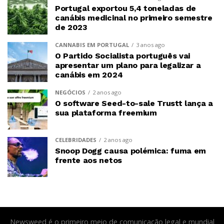
Portugal exportou 5,4 toneladas de
canábis medicinal no primeiro semestre
de 2023
CANNABIS EM PORTUGAL
3 anos ago
O Partido Socialista português vai
apresentar um plano para legalizar a
canábis em 2024
NEGÓCIOS
2 anos ago
O software Seed-to-sale Trustt lança a
sua plataforma freemium
CELEBRIDADES
2 anos ago
Snoop Dogg causa polémica: fuma em
frente aos netos
Newsweed é o primeiro meio de comunicação legal e mundial