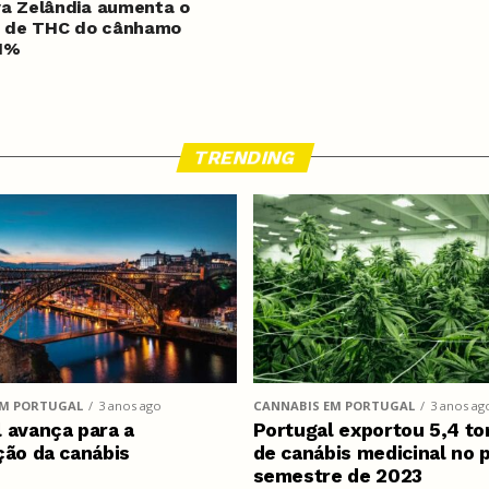
a Zelândia aumenta o
e de THC do cânhamo
 1%
TRENDING
EM PORTUGAL
3 anos ago
CANNABIS EM PORTUGAL
3 anos ag
 avança para a
Portugal exportou 5,4 to
ção da canábis
de canábis medicinal no 
semestre de 2023