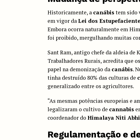
Historicamente, a
canábis
tem sido v
em vigor da
Lei dos Estupefacient
Embora ocorra naturalmente em Himac
foi proibido, mergulhando muitas co
Sant Ram, antigo chefe da aldeia de
Trabalhadores Rurais, acredita que 
papel na demonização da
canábis
. 
tinha destruído 80% das culturas de
generalizado entre os agricultores.
“As mesmas potências europeias e am
legalizaram o cultivo de
cannabis
em
coordenador do
Himalaya Niti Abh
Regulamentação e de