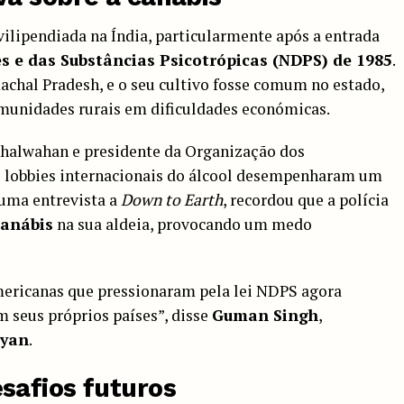
ilipendiada na Índia, particularmente após a entrada
es e das Substâncias Psicotrópicas (NDPS) de 1985
.
hal Pradesh, e o seu cultivo fosse comum no estado,
munidades rurais em dificuldades económicas.
 Khalwahan e presidente da Organização dos
os lobbies internacionais do álcool desempenharam um
Numa entrevista a
Down to Earth
, recordou que a polícia
canábis
na sua aldeia, provocando um medo
ericanas que pressionaram pela lei NDPS agora
 seus próprios países”, disse
Guman Singh
,
iyan
.
safios futuros