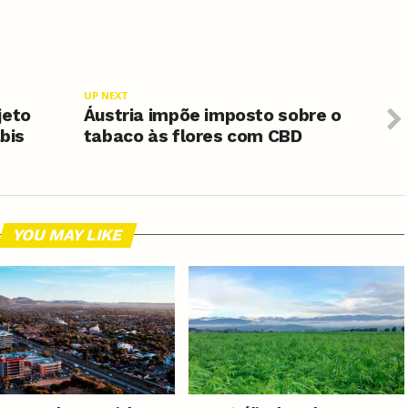
UP NEXT
jeto
Áustria impõe imposto sobre o
ábis
tabaco às flores com CBD
YOU MAY LIKE