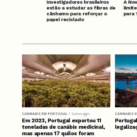
Investigadores brasileiros
A Nov
estão a estudar as fibras de
limit
cânhamo para reforçar o
para
papel reciclado
CANNABIS EM PORTUGAL
2 anos ago
CANNABIS 
Em 2023, Portugal exportou 11
Portugal
toneladas de canábis medicinal,
legaliza
mas apenas 17 quilos foram