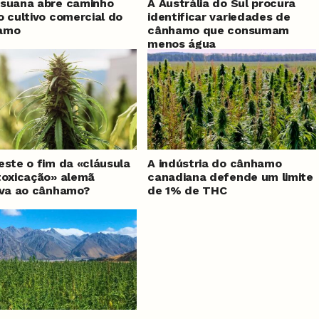
suana abre caminho
A Austrália do Sul procura
o cultivo comercial do
identificar variedades de
amo
cânhamo que consumam
menos água
este o fim da «cláusula
A indústria do cânhamo
toxicação» alemã
canadiana defende um limite
iva ao cânhamo?
de 1% de THC