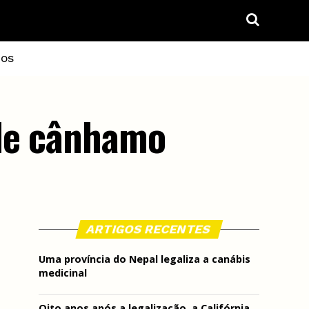
IOS
 de cânhamo
ARTIGOS RECENTES
Uma província do Nepal legaliza a canábis
medicinal
Oito anos após a legalização, a Califórnia