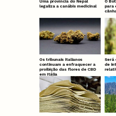
Uma província do Nepal
O Bot
legaliza a canábis medicinal
para 
cânh
Os tribunais italianos
Será 
continuam a enfraquecer a
de in
proibição das flores de CBD
relat
em Itália