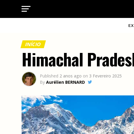
EX
INÍCIO
Himachal Pradesh
Published
2 anos ago
on
3 Fevereiro 2025
By
Aurélien BERNARD