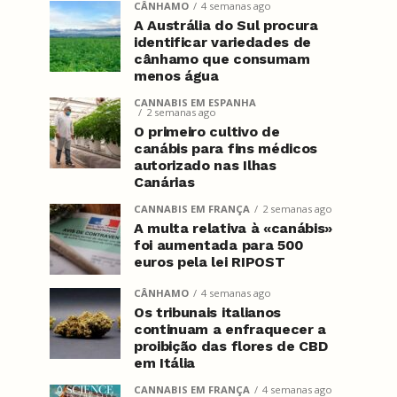
CÂNHAMO
4 semanas ago
A Austrália do Sul procura
identificar variedades de
cânhamo que consumam
menos água
CANNABIS EM ESPANHA
2 semanas ago
O primeiro cultivo de
canábis para fins médicos
autorizado nas Ilhas
Canárias
CANNABIS EM FRANÇA
2 semanas ago
A multa relativa à «canábis»
foi aumentada para 500
euros pela lei RIPOST
CÂNHAMO
4 semanas ago
Os tribunais italianos
continuam a enfraquecer a
proibição das flores de CBD
em Itália
CANNABIS EM FRANÇA
4 semanas ago