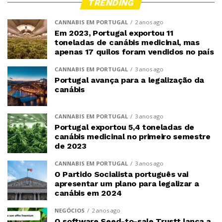
TRENDING
CANNABIS EM PORTUGAL
2 anos ago
Em 2023, Portugal exportou 11
toneladas de canábis medicinal, mas
apenas 17 quilos foram vendidos no país
CANNABIS EM PORTUGAL
3 anos ago
Portugal avança para a legalização da
canábis
CANNABIS EM PORTUGAL
3 anos ago
Portugal exportou 5,4 toneladas de
canábis medicinal no primeiro semestre
de 2023
CANNABIS EM PORTUGAL
3 anos ago
O Partido Socialista português vai
apresentar um plano para legalizar a
canábis em 2024
NEGÓCIOS
2 anos ago
O software Seed-to-sale Trustt lança a