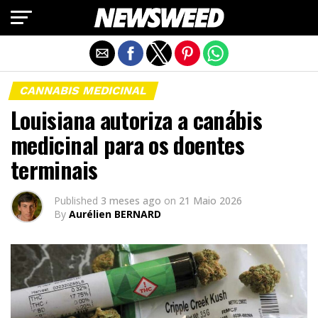
Exit mobile version
CANNABIS MEDICINAL
Louisiana autoriza a canábis
medicinal para os doentes
terminais
Published
3 meses ago
on
21 Maio 2026
By
Aurélien BERNARD