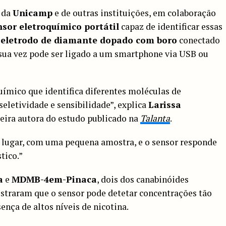
s da
Unicamp
e de outras instituições, em colaboração
nsor eletroquímico portátil
capaz de identificar essas
m
eletrodo de diamante dopado com boro
conectado
 sua vez pode ser ligado a um smartphone via USB ou
mico que identifica diferentes moléculas de
eletividade e sensibilidade”, explica
Larissa
meira autora do estudo publicado na
Talanta
.
r lugar, com uma pequena amostra, e o sensor responde
tico.”
a
e
MDMB-4em-Pinaca
, dois dos canabinóides
ostraram que o sensor pode detetar concentrações tão
ença de altos níveis de nicotina.