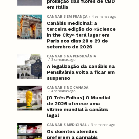
proibição das flores de CBD
em Itália
CANNABIS EM FRANÇA
4 semanas ago
Canábis medicinal: a
terceira edição do «Science
in the City» terá lugar em
Paris nos dias 28 e 29 de
setembro de 2026
CANNABIS NA PENSILVÂNIA
3 semanas ago
A legalização da canábis na
Pensilvânia volta a ficar em
suspenso
CANNABIS NO CANADÁ
4 semanas ago
[O Três Folhas] O Mundial
de 2026 oferece uma
vitrine mundial à canábis
legal
CANNABIS MEDICINAL
3 semanas ago
Os doentes alemães
preferem a cannabis