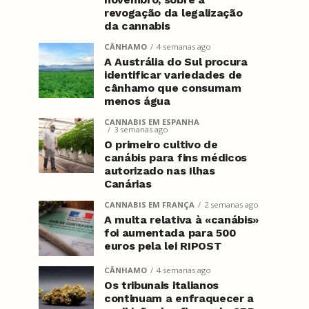
revogação da legalização
da cannabis
CÂNHAMO
4 semanas ago
A Austrália do Sul procura
identificar variedades de
cânhamo que consumam
menos água
CANNABIS EM ESPANHA
3 semanas ago
O primeiro cultivo de
canábis para fins médicos
autorizado nas Ilhas
Canárias
CANNABIS EM FRANÇA
2 semanas ago
A multa relativa à «canábis»
foi aumentada para 500
euros pela lei RIPOST
CÂNHAMO
4 semanas ago
Os tribunais italianos
continuam a enfraquecer a