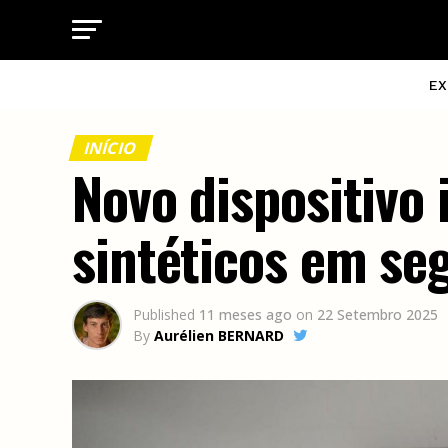
EX
INÍCIO
Novo dispositivo 
sintéticos em se
Published
11 meses ago
on
22 Setembro 2025
By
Aurélien BERNARD