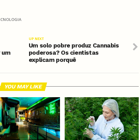
ECNOLOGIA
UP NEXT
Um solo pobre produz Cannabis
r um
poderosa? Os cientistas
explicam porquê
YOU MAY LIKE