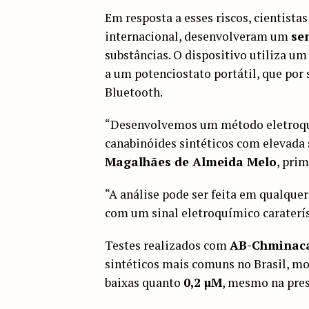
Em resposta a esses riscos, cientista
internacional, desenvolveram um
se
substâncias. O dispositivo utiliza u
a um potenciostato portátil, que por
Bluetooth.
“Desenvolvemos um método eletroquí
canabinóides sintéticos com elevada s
Magalhães de Almeida Melo
, pri
“A análise pode ser feita em qualque
com um sinal eletroquímico caraterís
Testes realizados com
AB-Chminac
sintéticos mais comuns no Brasil, m
baixas quanto
0,2 µM
, mesmo na pres