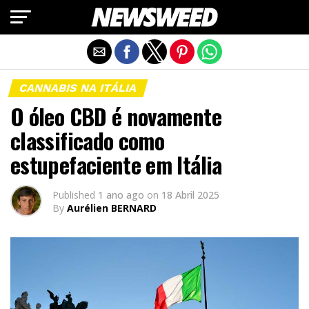
Exit mobile version
CANNABIS NA ITÁLIA
O óleo CBD é novamente
classificado como
estupefaciente em Itália
Published
1 ano ago
on
18 Abril 2025
By
Aurélien BERNARD