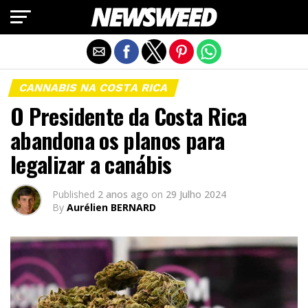
Exit mobile version
CANNABIS NA COSTA RICA
O Presidente da Costa Rica
abandona os planos para
legalizar a canábis
Published
2 anos ago
on
29 Julho 2024
By
Aurélien BERNARD