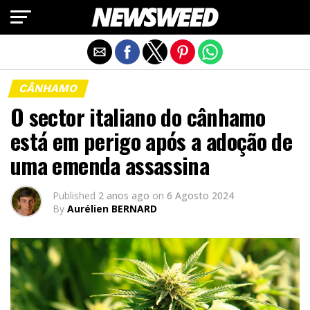
Exit mobile version
CÂNHAMO
O sector italiano do cânhamo
está em perigo após a adoção de
uma emenda assassina
Published
2 anos ago
on
6 Agosto 2024
By
Aurélien BERNARD