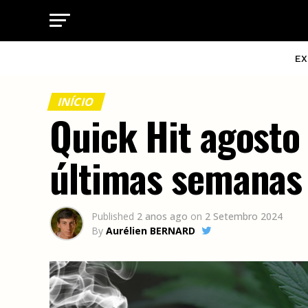
EX
INÍCIO
Quick Hit agosto
últimas semanas
Published
2 anos ago
on
2 Setembro 2024
By
Aurélien BERNARD