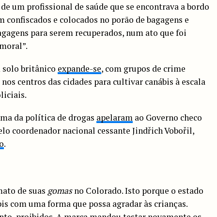
 de um profissional de saúde que se encontrava a bordo
m confiscados e colocados no porão de bagagens e
agagens para serem recuperados, num ato que foi
moral”.
 solo britânico
expande-se
, com grupos de crime
 nos centros das cidades para cultivar canábis à escala
liciais.
rma da política de drogas
apelaram
ao Governo checo
o coordenador nacional cessante Jindřich Vobořil,
ho
.
mato de suas
gomas
no Colorado. Isto porque o estado
bis com uma forma que possa agradar às crianças.
anto, proibidos. A marca mandou testar novamente os