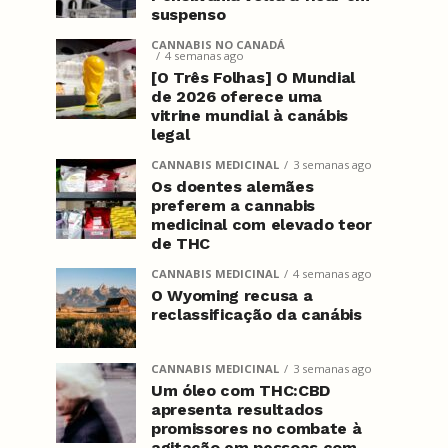
suspenso
CANNABIS NO CANADÁ
4 semanas ago
[O Três Folhas] O Mundial
de 2026 oferece uma
vitrine mundial à canábis
legal
CANNABIS MEDICINAL
3 semanas ago
Os doentes alemães
preferem a cannabis
medicinal com elevado teor
de THC
CANNABIS MEDICINAL
4 semanas ago
O Wyoming recusa a
reclassificação da canábis
CANNABIS MEDICINAL
3 semanas ago
Um óleo com THC:CBD
apresenta resultados
promissores no combate à
agitação em pessoas com