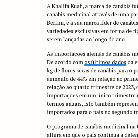
A Khalifa Kush, a marca de canábis f
canábis medicinal através de uma par
Berlim, e a sua marca líder de canábi
variedades exclusivas em forma de fl
serem lançadas ao longo do ano.
As importações alemãs de canábis med
De acordo com
os últimos dados
da e
kg de flores secas de canábis para o p
aumento de 44% em relação ao prime
relação ao quarto trimestre de 2023,
importações em um único trimestre d
termos anuais, isto também represen
importados para o país no segundo tr
O programa de canábis medicinal na 
altura em que o país continua a defen