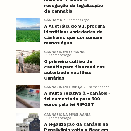
revogação da legalização
da cannabis
CÂNHAMO
4 semanas ago
A Austrália do Sul procura
identificar variedades de
cânhamo que consumam
menos água
CANNABIS EM ESPANHA
3 semanas ago
O primeiro cultivo de
canábis para fins médicos
autorizado nas Ilhas
Canárias
CANNABIS EM FRANÇA
3 semanas ago
A multa relativa à «canábis»
foi aumentada para 500
euros pela lei RIPOST
CANNABIS NA PENSILVÂNIA
3 semanas ago
A legalização da canábis na
Pensilvânia volta a ficar em